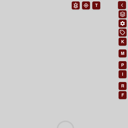
T
K
M
P
I
R
F