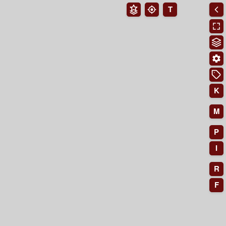
T
K
M
P
I
R
F