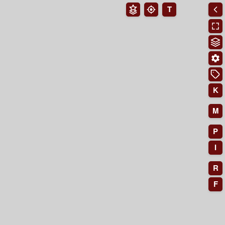
T
K
M
P
I
R
F