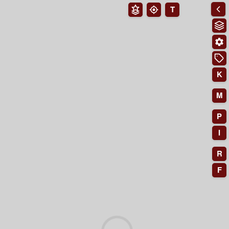
T
K
M
P
I
R
F