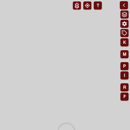
T
K
M
P
I
R
F